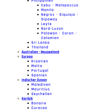
Philippinen
Cebu - Malapascua
Manila
Negros - Siquiojo -
Sipaway
Leyte
Nord-Luzon
Palawan - Coron -
Calamian
Sri Lanka
Thailand
Australien - Neuseeland
Europa
Kroatien
Malta
Portugal
Spanien
Indischer Ozean
Malediven
Mauritius
Seychellen
Karibik
Bonaire
Curacao