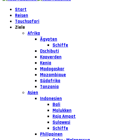
Start
Reisen
Tauchsafari
Ziele
Afrika
Ägypten
Schiffe
Dschibuti
Kapverden
Kenia
Madagaskar
Mozambique
Südafrika
Tanzania
Asien
Indonesien
Bali
Molukken
Raja Ampat
Sulawesi
Schiffe
Philippinen