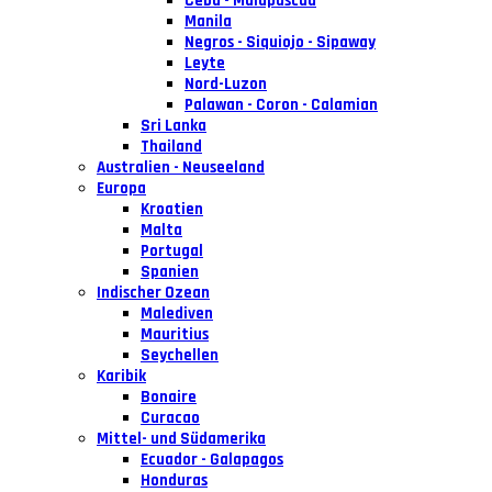
Cebu - Malapascua
Manila
Negros - Siquiojo - Sipaway
Leyte
Nord-Luzon
Palawan - Coron - Calamian
Sri Lanka
Thailand
Australien - Neuseeland
Europa
Kroatien
Malta
Portugal
Spanien
Indischer Ozean
Malediven
Mauritius
Seychellen
Karibik
Bonaire
Curacao
Mittel- und Südamerika
Ecuador - Galapagos
Honduras