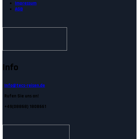
Impressum
AGB
Info
Info@tecs-reisen.de
Rufen Sie uns an!
+49(08868) 1808661