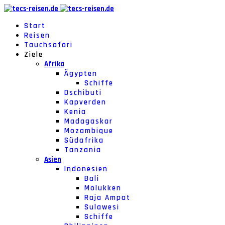
Start
Reisen
Tauchsafari
Ziele
Afrika
Ägypten
Schiffe
Dschibuti
Kapverden
Kenia
Madagaskar
Mozambique
Südafrika
Tanzania
Asien
Indonesien
Bali
Molukken
Raja Ampat
Sulawesi
Schiffe