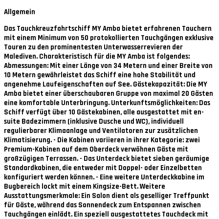
Allgemein
Das Tauchkreuzfahrtschiff MY Amba bietet erfahrenen Tauchern
mit einem Minimum von 50 protokollierten Tauchgängen exklusive
Touren zu den prominentesten Unterwasserrevieren der
Malediven. Charakteristisch für die MY Amba ist folgendes:
Abmessungen: Mit einer Länge von 34 Metern und einer Breite von
10 Metern gewährleistet das Schiff eine hohe Stabilität und
angenehme Laufeigenschaften auf See. Gästekapazität: Die MY
Amba bietet einer überschaubaren Gruppe von maximal 20 Gästen
eine komfortable Unterbringung. Unterkunftsmöglichkeiten: Das
Schiff verfügt über 10 Gästekabinen, alle ausgestattet mit en-
suite Badezimmern (inklusive Dusche und WC), individuell
regulierbarer Klimaanlage und Ventilatoren zur zusätzlichen
Klimatisierung. - Die Kabinen variieren in ihrer Kategorie: zwei
Premium-Kabinen auf dem Oberdeck verwöhnen Gäste mit
großzügigen Terrassen. - Das Unterdeck bietet sieben geräumige
Standardkabinen, die entweder mit Doppel- oder Einzelbetten
konfiguriert werden können. - Eine weitere Unterdeckkabine im
Bugbereich lockt mit einem Kingsize-Bett. Weitere
Ausstattungsmerkmale: Ein Salon dient als geselliger Treffpunkt
für Gäste, während das Sonnendeck zum Entspannen zwischen
Tauchgängen einlädt. Ein speziell ausgestattetes Tauchdeck mit