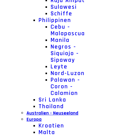
Raja Ampat
Sulawesi
Schiffe
Philippinen
Cebu -
Malapascua
Manila
Negros -
Siquiojo -
Sipaway
Leyte
Nord-Luzon
Palawan -
Coron -
Calamian
Sri Lanka
Thailand
Australien - Neuseeland
Europa
Kroatien
Malta