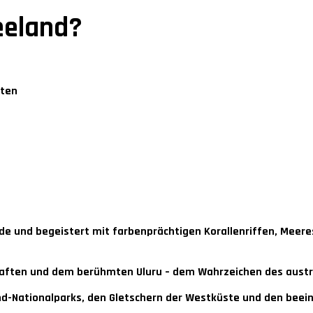
eeland?
tten
de und begeistert mit farbenprächtigen Korallenriffen, Meer
haften und dem berühmten Uluru – dem Wahrzeichen des austr
and-Nationalparks, den Gletschern der Westküste und den beei