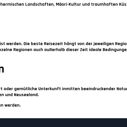
thermischen Landschaften, Māori-Kultur und traumhaften Küs
st werden. Die beste Reisezeit hängt von der jeweiligen Reg
nzelne Regionen auch außerhalb dieser Zeit ideale Bedingunge
n
ort oder gemütliche Unterkunft inmitten beeindruckender Natu
ien und Neuseeland.
en werden.