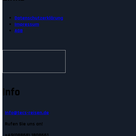
Datenschutzerklärung
Impressum
AGB
Info
Info@tecs-reisen.de
Rufen Sie uns an!
+49(08868) 1808661