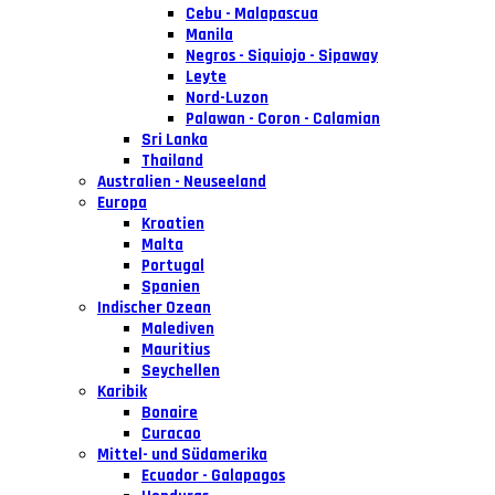
Cebu - Malapascua
Manila
Negros - Siquiojo - Sipaway
Leyte
Nord-Luzon
Palawan - Coron - Calamian
Sri Lanka
Thailand
Australien - Neuseeland
Europa
Kroatien
Malta
Portugal
Spanien
Indischer Ozean
Malediven
Mauritius
Seychellen
Karibik
Bonaire
Curacao
Mittel- und Südamerika
Ecuador - Galapagos