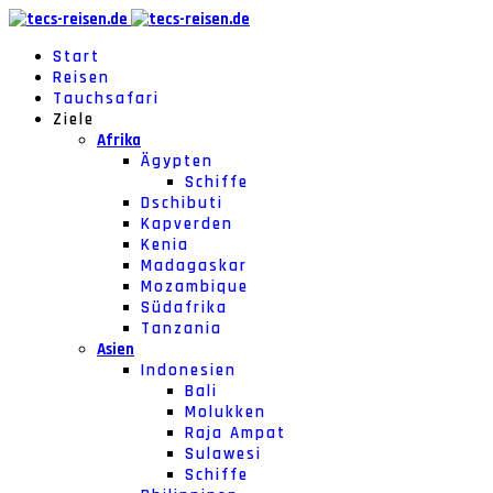
Start
Reisen
Tauchsafari
Ziele
Afrika
Ägypten
Schiffe
Dschibuti
Kapverden
Kenia
Madagaskar
Mozambique
Südafrika
Tanzania
Asien
Indonesien
Bali
Molukken
Raja Ampat
Sulawesi
Schiffe