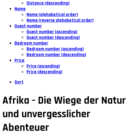
Distance (descending)
Name
Name (alphabetical order)
Name (reverse alphabetical order)
Guest number
Guest number (ascending)
Guest number (descending)
Bedroom number
Bedroom number (ascending)
Bedroom number (descending)
Price
Price (ascending)
Price (descending)
Sort
Afrika – Die Wiege der Natur
und unvergesslicher
Abenteuer