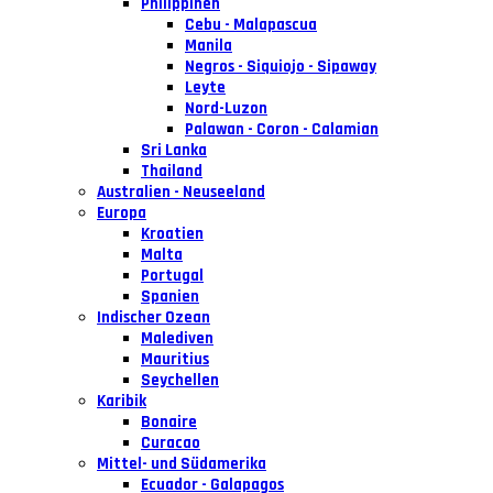
Philippinen
Cebu - Malapascua
Manila
Negros - Siquiojo - Sipaway
Leyte
Nord-Luzon
Palawan - Coron - Calamian
Sri Lanka
Thailand
Australien - Neuseeland
Europa
Kroatien
Malta
Portugal
Spanien
Indischer Ozean
Malediven
Mauritius
Seychellen
Karibik
Bonaire
Curacao
Mittel- und Südamerika
Ecuador - Galapagos