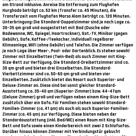
am Strand inklusive. Anreise Die Entfernung zum Flughafen
Hurghada beträgt ca. 52 km (Transfer ca. 45 Minuten), die
Transferzeit vom Flughafen Marsa Alam beträgt ca. 120 Minuten.
Unterbringung: Die Standard-Doppelzimmer sind je nach Lage ca.
30–35 qm groß und ausgestattet mit Bad (Dusche oder
Badewanne, WC, Spiegel, Haartrockner), Sat.-TV, Minibar (gegen
Gebühr), Safe, Kaffee-/Teekocher, individuell regelbarer
Klimaanlage, WiFi (ohne Gebühr) und Telefon. Die Zimmer verfügen
je nach Lage über Meer-, Pool- oder Gartenblick. Es stehen sowohl
Zimmer mit Einzelbetten (Twin-Bed) als auch Zimmer mit King-
Size-Bett zur Verfügung. Die Standard-Dreibettzimmer sind ca.
35 qm groß und bieten drei Einzelbetten. Die Standard-
Vierbettzimmer sind ca. 50–60 qm groß und bieten vier
Einzelbetten. Zusätzlich bietet das Resort auch Superior- und
Deluxe-Zimmer an. Diese sind bei sonst gleicher Standard-
Ausstattung ca. 35–40 qm (Superior-Zimmer) bzw. 44–47qm
(Deluxe-Zimmer) groß und verfügen neben einem King-Size-Bett
zusätzlich über ein Sofa. Für Familien stehen sowohl Standard-
Familien-Zimmer (ca. 41 qm) als auch als auch Superior-Familien-
Zimmer (ca. 45 qm) zur Verfügung. Diese bieten neben der
Standardausstattung (inkl. Bad/WC) einen Raum mit King-Size-
Bett und Sofa sowie einen Kinderbereich mit zwei 2 Schlafsofas.
Darüber hinaus können Zimmer mit Verbindungstür gebucht