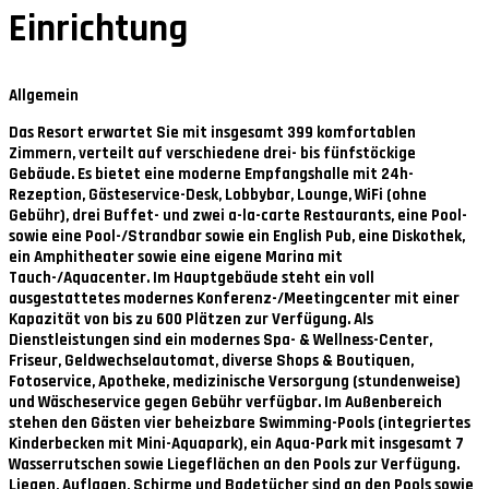
Einrichtung
Allgemein
Das Resort erwartet Sie mit insgesamt 399 komfortablen
Zimmern, verteilt auf verschiedene drei- bis fünfstöckige
Gebäude. Es bietet eine moderne Empfangshalle mit 24h-
Rezeption, Gästeservice-Desk, Lobbybar, Lounge, WiFi (ohne
Gebühr), drei Buffet- und zwei a-la-carte Restaurants, eine Pool-
sowie eine Pool-/Strandbar sowie ein English Pub, eine Diskothek,
ein Amphitheater sowie eine eigene Marina mit
Tauch-/Aquacenter. Im Hauptgebäude steht ein voll
ausgestattetes modernes Konferenz-/Meetingcenter mit einer
Kapazität von bis zu 600 Plätzen zur Verfügung. Als
Dienstleistungen sind ein modernes Spa- & Wellness-Center,
Friseur, Geldwechselautomat, diverse Shops & Boutiquen,
Fotoservice, Apotheke, medizinische Versorgung (stundenweise)
und Wäscheservice gegen Gebühr verfügbar. Im Außenbereich
stehen den Gästen vier beheizbare Swimming-Pools (integriertes
Kinderbecken mit Mini-Aquapark), ein Aqua-Park mit insgesamt 7
Wasserrutschen sowie Liegeflächen an den Pools zur Verfügung.
Liegen, Auflagen, Schirme und Badetücher sind an den Pools sowie