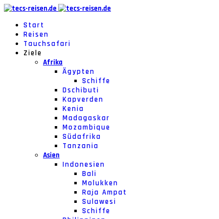
Start
Reisen
Tauchsafari
Ziele
Afrika
Ägypten
Schiffe
Dschibuti
Kapverden
Kenia
Madagaskar
Mozambique
Südafrika
Tanzania
Asien
Indonesien
Bali
Molukken
Raja Ampat
Sulawesi
Schiffe