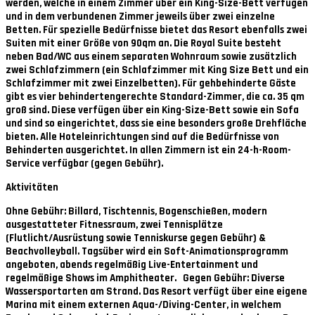
werden, welche in einem Zimmer über ein King-Size-Bett verfügen
und in dem verbundenen Zimmer jeweils über zwei einzelne
Betten. Für spezielle Bedürfnisse bietet das Resort ebenfalls zwei
Suiten mit einer Größe von 90qm an. Die Royal Suite besteht
neben Bad/WC aus einem separaten Wohnraum sowie zusätzlich
zwei Schlafzimmern (ein Schlafzimmer mit King Size Bett und ein
Schlafzimmer mit zwei Einzelbetten). Für gehbehinderte Gäste
gibt es vier behindertengerechte Standard-Zimmer, die ca. 35 qm
groß sind. Diese verfügen über ein King-Size-Bett sowie ein Sofa
und sind so eingerichtet, dass sie eine besonders große Drehfläche
bieten. Alle Hoteleinrichtungen sind auf die Bedürfnisse von
Behinderten ausgerichtet. In allen Zimmern ist ein 24-h-Room-
Service verfügbar (gegen Gebühr).
Aktivitäten
Ohne Gebühr: Billard, Tischtennis, Bogenschießen, modern
ausgestatteter Fitnessraum, zwei Tennisplätze
(Flutlicht/Ausrüstung sowie Tenniskurse gegen Gebühr) &
Beachvolleyball. Tagsüber wird ein Soft-Animationsprogramm
angeboten, abends regelmäßig Live-Entertainment und
regelmäßige Shows im Amphitheater. Gegen Gebühr: Diverse
Wassersportarten am Strand. Das Resort verfügt über eine eigene
Marina mit einem externen Aqua-/Diving-Center, in welchem