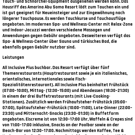
Tauch- und Schnorchel-Equipment ausgeliehen werden kann. Das
Hausriff des Amarina Abu Soma Resort lädt zum Tauchen ein und
ist gut geeignet für Neueinsteiger und zur Eingewöhnung nach
längerer Tauchpause. Es werden Tauchkurse und Tauchausflüge
angeboten. Im modernen Spa- und Wellness-Center mit Relax-Zone
und Indoor-Jacuzzi werden verschiedene Massagen und
Anwendungen gegen Gebühr angeboten. Desweiteren verfügt das
Spa- & Wellness-Center über Sauna und türkisches Bad, die
ebenfalls gegen Gebühr nutzbar sind.
Leistungen
All Inclusive Plus buchbar. Das Resort verfügt über fünf
Themenrestaurants (Hauptrestaurant sowie je ein italienisches,
orientalisches, internationales sowie Fisch-
Spezialitätenrestaurant). All Inclusive Plus beinhaltet Frühstück
(07:00–10:00), Mittag- (12:30–15:00) und Abendessen (18:30–21:30)
in einem der drei Buffetrestaurants (mit Live-Cooking-
Stationen). Zusätzlich werden Frühaufsteher-Frühstück (05:00–
07:00), Spätaufsteher-Frühstück (10:00–11:00), Late-Dinner (22:00–
23:30) und Mitternacht-Snacks (23:30–01:30) in Buffetform
angeboten. Eiscreme ist von 12:30–17:00 Uhr, Waffeln & Crepes sind
von 11:00–17:00 inklusive, Snacks an der Poolbar sowie an der
Beach-Bar von 12:30–17:00. Nachmittags werden Kaffee, Tee &