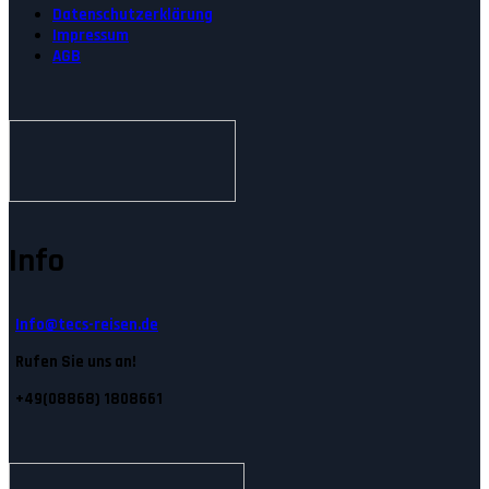
Datenschutzerklärung
Impressum
AGB
Info
Info@tecs-reisen.de
Rufen Sie uns an!
+49(08868) 1808661