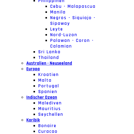
Philippinen
Cebu - Malapascua
Manila
Negros - Siquiojo -
Sipaway
Leyte
Nord-Luzon
Palawan - Coron -
Calamian
Sri Lanka
Thailand
Australien - Neuseeland
Europa
Kroatien
Malta
Portugal
Spanien
Indischer Ozean
Malediven
Mauritius
Seychellen
Karibik
Bonaire
Curacao