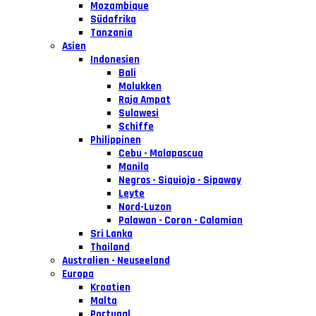
Mozambique
Südafrika
Tanzania
Asien
Indonesien
Bali
Molukken
Raja Ampat
Sulawesi
Schiffe
Philippinen
Cebu - Malapascua
Manila
Negros - Siquiojo - Sipaway
Leyte
Nord-Luzon
Palawan - Coron - Calamian
Sri Lanka
Thailand
Australien - Neuseeland
Europa
Kroatien
Malta
Portugal