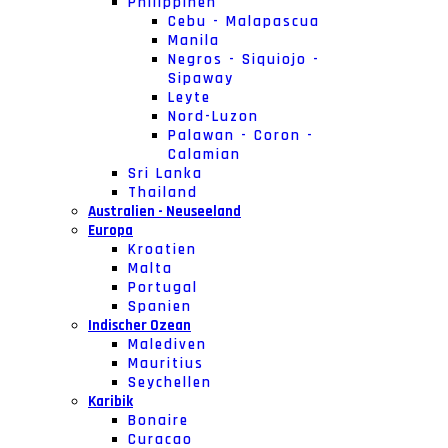
Philippinen
Cebu - Malapascua
Manila
Negros - Siquiojo -
Sipaway
Leyte
Nord-Luzon
Palawan - Coron -
Calamian
Sri Lanka
Thailand
Australien - Neuseeland
Europa
Kroatien
Malta
Portugal
Spanien
Indischer Ozean
Malediven
Mauritius
Seychellen
Karibik
Bonaire
Curacao