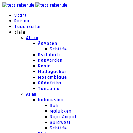
Start
Reisen
Tauchsafari
Ziele
Afrika
Ägypten
Schiffe
Dschibuti
Kapverden
Kenia
Madagaskar
Mozambique
Südafrika
Tanzania
Asien
Indonesien
Bali
Molukken
Raja Ampat
Sulawesi
Schiffe