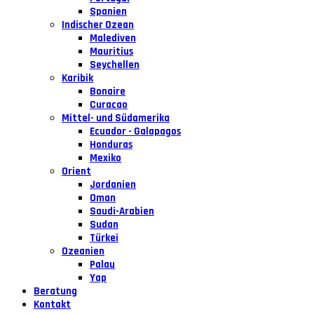
Spanien
Indischer Ozean
Malediven
Mauritius
Seychellen
Karibik
Bonaire
Curacao
Mittel- und Südamerika
Ecuador - Galapagos
Honduras
Mexiko
Orient
Jordanien
Oman
Saudi-Arabien
Sudan
Türkei
Ozeanien
Palau
Yap
Beratung
Kontakt