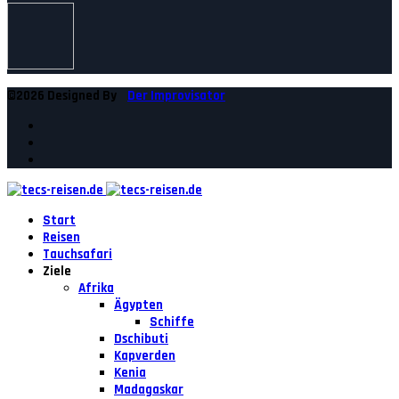
©2026 Designed By
Der Improvisator
Start
Reisen
Tauchsafari
Ziele
Afrika
Ägypten
Schiffe
Dschibuti
Kapverden
Kenia
Madagaskar