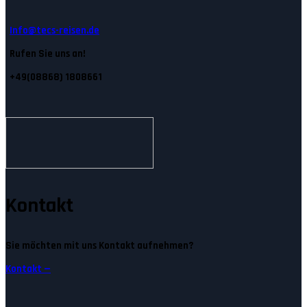
Info@tecs-reisen.de
Rufen Sie uns an!
+49(08868) 1808661
Kontakt
Sie möchten mit uns Kontakt aufnehmen?
Kontakt —