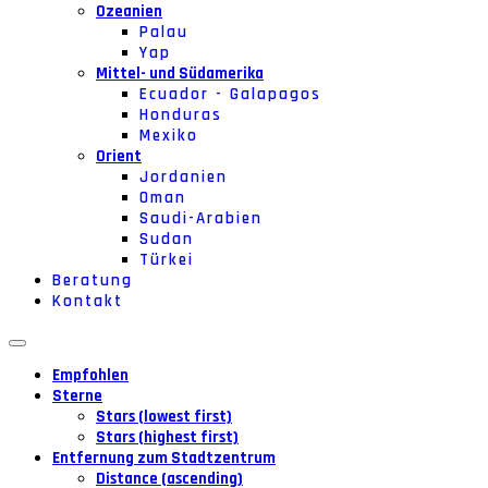
Ozeanien
Palau
Yap
Mittel- und Südamerika
Ecuador - Galapagos
Honduras
Mexiko
Orient
Jordanien
Oman
Saudi-Arabien
Sudan
Türkei
Beratung
Kontakt
Empfohlen
Sterne
Stars (lowest first)
Stars (highest first)
Entfernung zum Stadtzentrum
Distance (ascending)