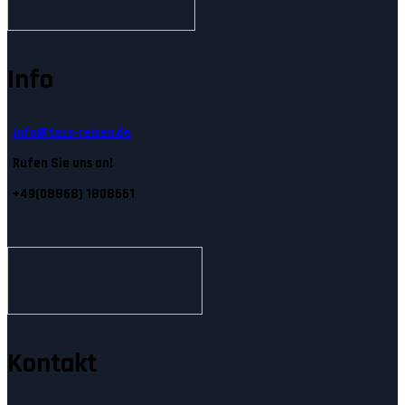
Info
Info@tecs-reisen.de
Rufen Sie uns an!
+49(08868) 1808661
Kontakt