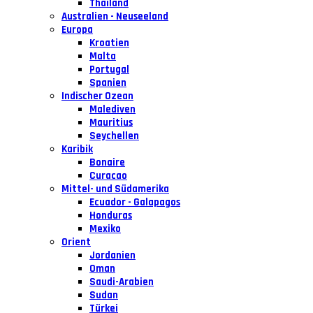
Thailand
Australien - Neuseeland
Europa
Kroatien
Malta
Portugal
Spanien
Indischer Ozean
Malediven
Mauritius
Seychellen
Karibik
Bonaire
Curacao
Mittel- und Südamerika
Ecuador - Galapagos
Honduras
Mexiko
Orient
Jordanien
Oman
Saudi-Arabien
Sudan
Türkei