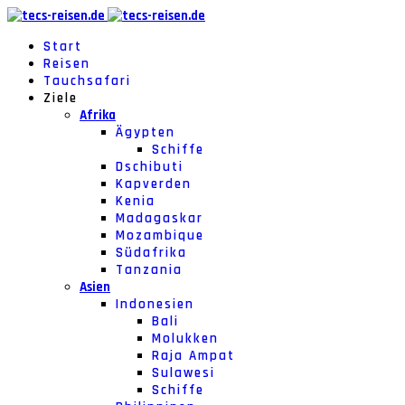
Start
Reisen
Tauchsafari
Ziele
Afrika
Ägypten
Schiffe
Dschibuti
Kapverden
Kenia
Madagaskar
Mozambique
Südafrika
Tanzania
Asien
Indonesien
Bali
Molukken
Raja Ampat
Sulawesi
Schiffe