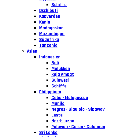
Schiffe
Dschibuti
Kapverden
Kenia
Madagaskar
Mozambique
Südafrika
Tanzania
Asien
Indonesien
Bali
Molukken
Raja Ampat
Sulawesi
Schiffe
Philippinen
Cebu - Malapascua
Manila
Negros - Siquiojo - Sipaway
Leyte
Nord-Luzon
Palawan - Coron - Calamian
Sri Lanka