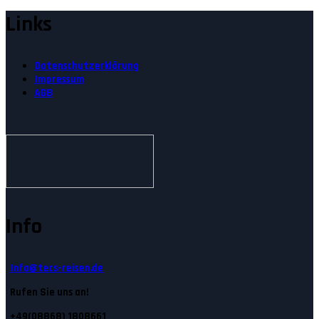
Links
Datenschutzerklärung
Impressum
AGB
Info
Info@tecs-reisen.de
Rufen Sie uns an!
+49(08868) 1808661