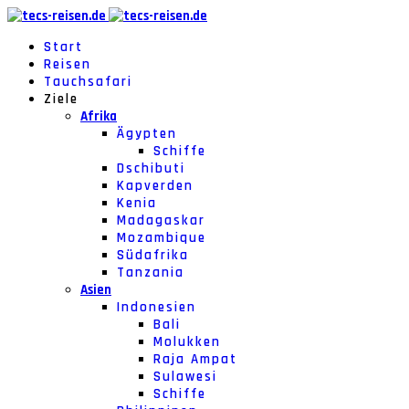
Start
Reisen
Tauchsafari
Ziele
Afrika
Ägypten
Schiffe
Dschibuti
Kapverden
Kenia
Madagaskar
Mozambique
Südafrika
Tanzania
Asien
Indonesien
Bali
Molukken
Raja Ampat
Sulawesi
Schiffe