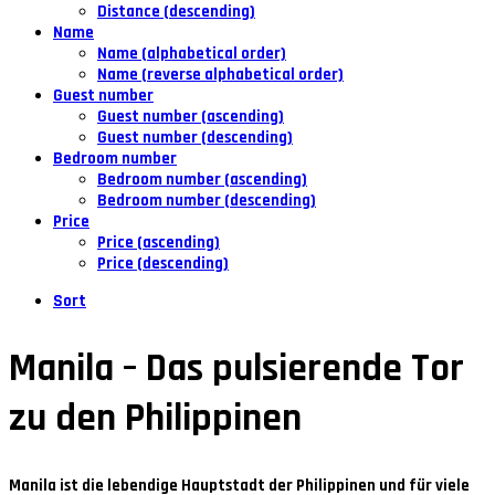
Distance (descending)
Name
Name (alphabetical order)
Name (reverse alphabetical order)
Guest number
Guest number (ascending)
Guest number (descending)
Bedroom number
Bedroom number (ascending)
Bedroom number (descending)
Price
Price (ascending)
Price (descending)
Sort
Manila – Das pulsierende Tor
zu den Philippinen
Manila ist die lebendige Hauptstadt der Philippinen und für viele