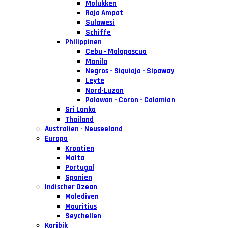
Molukken
Raja Ampat
Sulawesi
Schiffe
Philippinen
Cebu - Malapascua
Manila
Negros - Siquiojo - Sipaway
Leyte
Nord-Luzon
Palawan - Coron - Calamian
Sri Lanka
Thailand
Australien - Neuseeland
Europa
Kroatien
Malta
Portugal
Spanien
Indischer Ozean
Malediven
Mauritius
Seychellen
Karibik