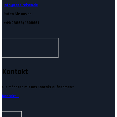
Info@tecs-reisen.de
Rufen Sie uns an!
+49(08868) 1808661
Kontakt
Sie möchten mit uns Kontakt aufnehmen?
Kontakt —