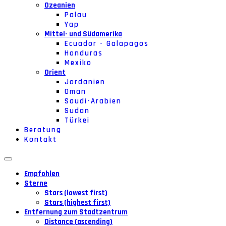
Ozeanien
Palau
Yap
Mittel- und Südamerika
Ecuador - Galapagos
Honduras
Mexiko
Orient
Jordanien
Oman
Saudi-Arabien
Sudan
Türkei
Beratung
Kontakt
Empfohlen
Sterne
Stars (lowest first)
Stars (highest first)
Entfernung zum Stadtzentrum
Distance (ascending)