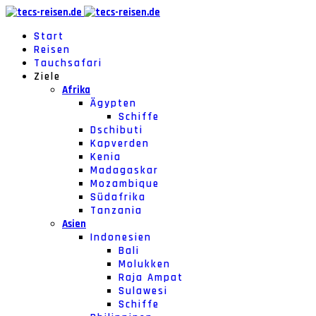
Start
Reisen
Tauchsafari
Ziele
Afrika
Ägypten
Schiffe
Dschibuti
Kapverden
Kenia
Madagaskar
Mozambique
Südafrika
Tanzania
Asien
Indonesien
Bali
Molukken
Raja Ampat
Sulawesi
Schiffe