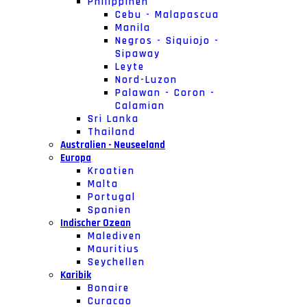
Philippinen
Cebu - Malapascua
Manila
Negros - Siquiojo -
Sipaway
Leyte
Nord-Luzon
Palawan - Coron -
Calamian
Sri Lanka
Thailand
Australien - Neuseeland
Europa
Kroatien
Malta
Portugal
Spanien
Indischer Ozean
Malediven
Mauritius
Seychellen
Karibik
Bonaire
Curacao