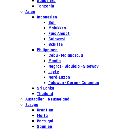
Südafrika
Tanzania
Asien
Indonesien
Bali
Molukken
Raja Ampat
Sulawesi
Schiffe
Philippinen
Cebu - Malapascua
Manila
Negros - Siquiojo - Sipaway
Leyte
Nord-Luzon
Palawan - Coron - Calamian
Sri Lanka
Thailand
Australien - Neuseeland
Europa
Kroatien
Malta
Portugal
Spanien