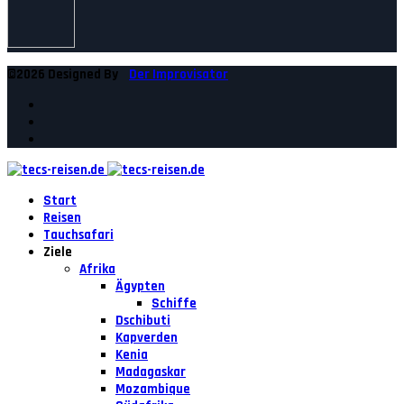
©2026 Designed By
Der Improvisator
Start
Reisen
Tauchsafari
Ziele
Afrika
Ägypten
Schiffe
Dschibuti
Kapverden
Kenia
Madagaskar
Mozambique