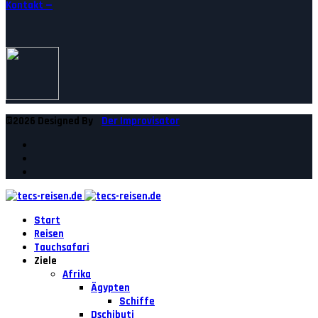
Kontakt —
©2026 Designed By
Der Improvisator
Start
Reisen
Tauchsafari
Ziele
Afrika
Ägypten
Schiffe
Dschibuti