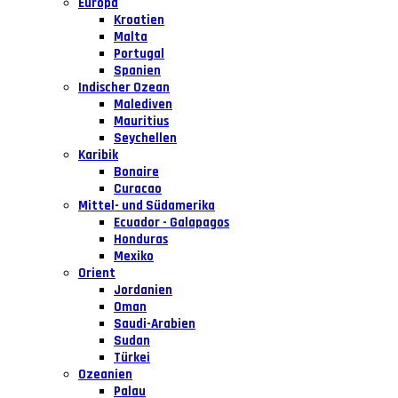
Europa
Kroatien
Malta
Portugal
Spanien
Indischer Ozean
Malediven
Mauritius
Seychellen
Karibik
Bonaire
Curacao
Mittel- und Südamerika
Ecuador - Galapagos
Honduras
Mexiko
Orient
Jordanien
Oman
Saudi-Arabien
Sudan
Türkei
Ozeanien
Palau