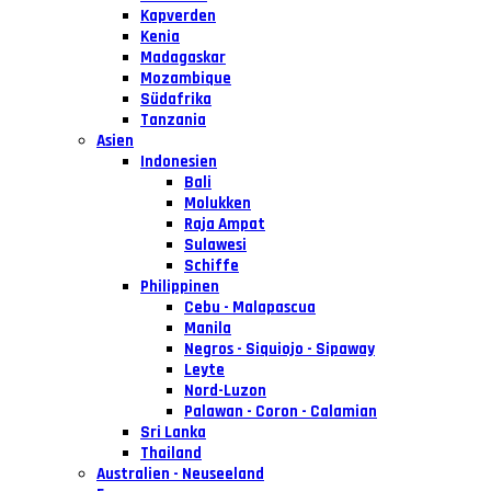
Kapverden
Kenia
Madagaskar
Mozambique
Südafrika
Tanzania
Asien
Indonesien
Bali
Molukken
Raja Ampat
Sulawesi
Schiffe
Philippinen
Cebu - Malapascua
Manila
Negros - Siquiojo - Sipaway
Leyte
Nord-Luzon
Palawan - Coron - Calamian
Sri Lanka
Thailand
Australien - Neuseeland