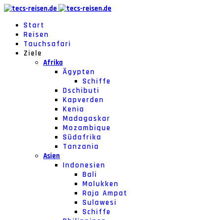
Start
Reisen
Tauchsafari
Ziele
Afrika
Ägypten
Schiffe
Dschibuti
Kapverden
Kenia
Madagaskar
Mozambique
Südafrika
Tanzania
Asien
Indonesien
Bali
Molukken
Raja Ampat
Sulawesi
Schiffe