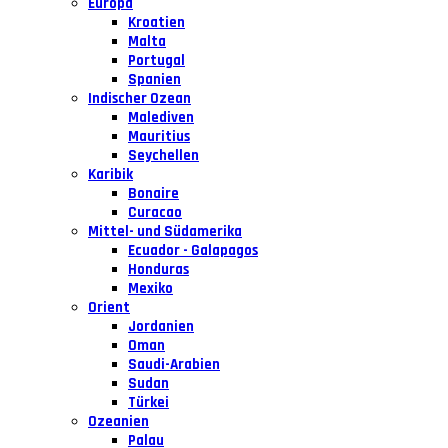
Europa
Kroatien
Malta
Portugal
Spanien
Indischer Ozean
Malediven
Mauritius
Seychellen
Karibik
Bonaire
Curacao
Mittel- und Südamerika
Ecuador - Galapagos
Honduras
Mexiko
Orient
Jordanien
Oman
Saudi-Arabien
Sudan
Türkei
Ozeanien
Palau