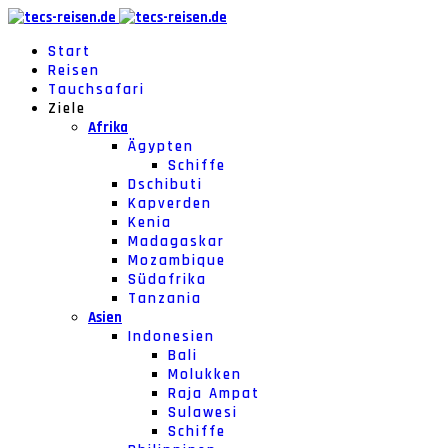
Start
Reisen
Tauchsafari
Ziele
Afrika
Ägypten
Schiffe
Dschibuti
Kapverden
Kenia
Madagaskar
Mozambique
Südafrika
Tanzania
Asien
Indonesien
Bali
Molukken
Raja Ampat
Sulawesi
Schiffe