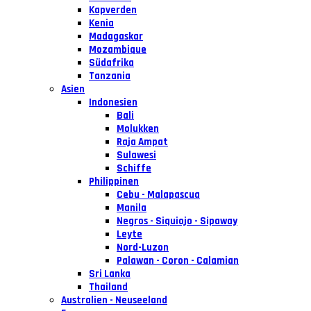
Kapverden
Kenia
Madagaskar
Mozambique
Südafrika
Tanzania
Asien
Indonesien
Bali
Molukken
Raja Ampat
Sulawesi
Schiffe
Philippinen
Cebu - Malapascua
Manila
Negros - Siquiojo - Sipaway
Leyte
Nord-Luzon
Palawan - Coron - Calamian
Sri Lanka
Thailand
Australien - Neuseeland