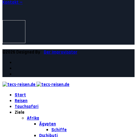
Kontakt —
©2026 Designed By
Der Improvisator
Start
Reisen
Tauchsafari
Ziele
Afrika
Ägypten
Schiffe
Dschibuti