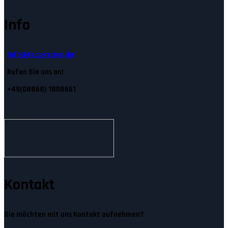
Info
Info@tecs-reisen.de
Rufen Sie uns an!
+49(08868) 1808661
Kontakt
Sie möchten mit uns Kontakt aufnehmen?