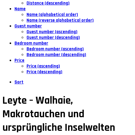
Distance (descending)
Name
Name (alphabetical order)
Name (reverse alphabetical order)
Guest number
Guest number (ascending)
Guest number (descending)
Bedroom number
Bedroom number (ascending)
Bedroom number (descending)
Price
Price (ascending)
Price (descending)
Sort
Leyte – Walhaie,
Makrotauchen und
ursprüngliche Inselwelten