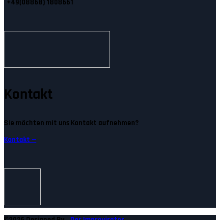
+49(08868) 1808661
Kontakt
Sie möchten mit uns Kontakt aufnehmen?
Kontakt —
©2026 Designed By
Der Improvisator