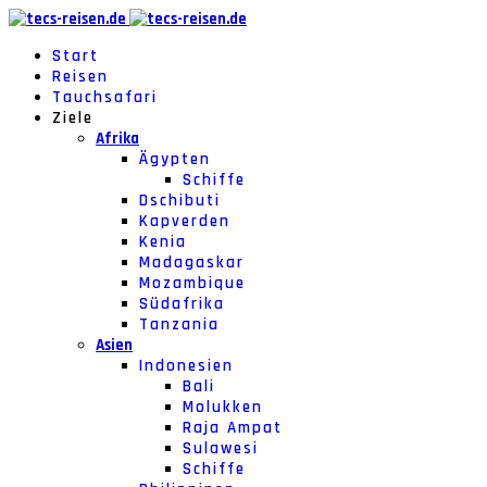
Start
Reisen
Tauchsafari
Ziele
Afrika
Ägypten
Schiffe
Dschibuti
Kapverden
Kenia
Madagaskar
Mozambique
Südafrika
Tanzania
Asien
Indonesien
Bali
Molukken
Raja Ampat
Sulawesi
Schiffe