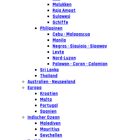
Molukken
Raja Ampat
Sulawesi
Schiffe
Philippinen
Cebu - Malapascua
Manila
Negros - Siquiojo - Sipaway
Leyte
Nord-Luzon
Palawan - Coron - Calamian
Sri Lanka
Thailand
Australien - Neuseeland
Europa
Kroatien
Malta
Portugal
Spanien
Indischer Ozean
Malediven
Mauritius
Seychellen