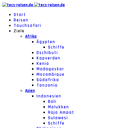
Start
Reisen
Tauchsafari
Ziele
Afrika
Ägypten
Schiffe
Dschibuti
Kapverden
Kenia
Madagaskar
Mozambique
Südafrika
Tanzania
Asien
Indonesien
Bali
Molukken
Raja Ampat
Sulawesi
Schiffe