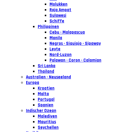
Molukken
Raja Ampat
Sulawesi
Schiffe
Philippinen
Cebu - Malapascua
Manila
Negros - Siquiojo - Sipaway
Leyte
Nord-Luzon
Palawan - Coron - Calamian
Sri Lanka
Thailand
Australien - Neuseeland
Europa
Kroatien
Malta
Portugal
Spanien
Indischer Ozean
Malediven
Mauritius
Seychellen