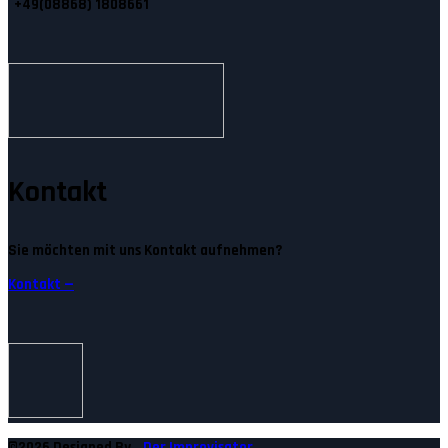
+49(08868) 1808661
Kontakt
Sie möchten mit uns Kontakt aufnehmen?
Kontakt —
©2026 Designed By
Der Improvisator