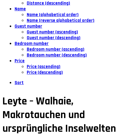
Distance (descending)
Name
Name (alphabetical order)
Name (reverse alphabetical order)
Guest number
Guest number (ascending)
Guest number (descending)
Bedroom number
Bedroom number (ascending)
Bedroom number (descending)
Price
Price (ascending)
Price (descending)
Sort
Leyte – Walhaie,
Makrotauchen und
ursprüngliche Inselwelten