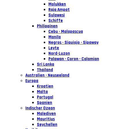
Molukken
Raja Ampat
Sulawesi
Schiffe
Philippinen
Cebu - Malapascua
Manila
Negros - Siquiojo - Sipaway
Leyte
Nord-Luzon
Palawan - Coron - Calamian
Sri Lanka
Thailand
Australien - Neuseeland
Europa
Kroatien
Malta
Portugal
Spanien
Indischer Ozean
Malediven
Mauritius
Seychellen