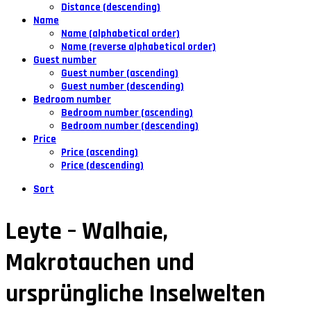
Distance (descending)
Name
Name (alphabetical order)
Name (reverse alphabetical order)
Guest number
Guest number (ascending)
Guest number (descending)
Bedroom number
Bedroom number (ascending)
Bedroom number (descending)
Price
Price (ascending)
Price (descending)
Sort
Leyte – Walhaie,
Makrotauchen und
ursprüngliche Inselwelten