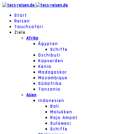
Start
Reisen
Tauchsafari
Ziele
Afrika
Ägypten
Schiffe
Dschibuti
Kapverden
Kenia
Madagaskar
Mozambique
Südafrika
Tanzania
Asien
Indonesien
Bali
Molukken
Raja Ampat
Sulawesi
Schiffe