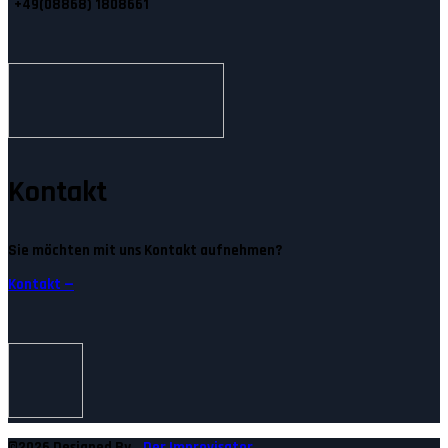
+49(08868) 1808661
Kontakt
Sie möchten mit uns Kontakt aufnehmen?
Kontakt —
©2026 Designed By
Der Improvisator