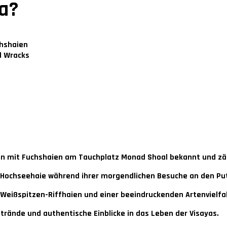
a?
hshaien
d Wracks
n mit Fuchshaien am Tauchplatz Monad Shoal bekannt und zäh
en Hochseehaie während ihrer morgendlichen Besuche an den P
Weißspitzen-Riffhaien und einer beeindruckenden Artenvielfal
Strände und authentische Einblicke in das Leben der Visayas.