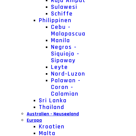
Raja Ampat
Sulawesi
Schiffe
Philippinen
Cebu -
Malapascua
Manila
Negros -
Siquiojo -
Sipaway
Leyte
Nord-Luzon
Palawan -
Coron -
Calamian
Sri Lanka
Thailand
Australien - Neuseeland
Europa
Kroatien
Malta