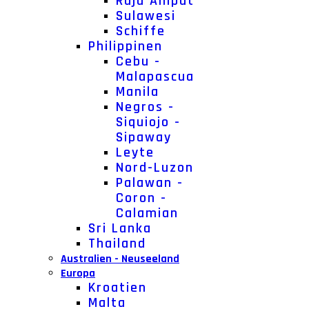
Raja Ampat
Sulawesi
Schiffe
Philippinen
Cebu -
Malapascua
Manila
Negros -
Siquiojo -
Sipaway
Leyte
Nord-Luzon
Palawan -
Coron -
Calamian
Sri Lanka
Thailand
Australien - Neuseeland
Europa
Kroatien
Malta