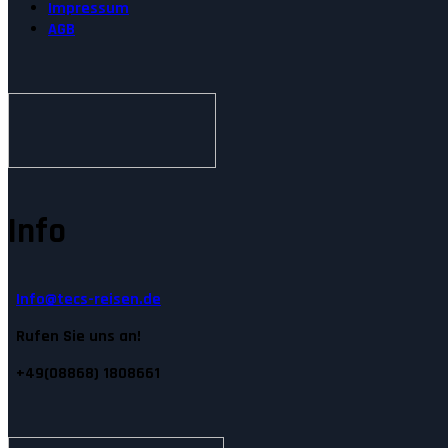
Impressum
AGB
Info
Info@tecs-reisen.de
Rufen Sie uns an!
+49(08868) 1808661