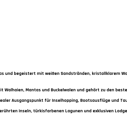
as und begeistert mit weißen Sandstränden, kristallklarem Was
t Walhaien, Mantas und Buckelwalen und gehört zu den beste
idealer Ausgangspunkt für Inselhopping, Bootsausflüge und T
rührten Inseln, türkisfarbenen Lagunen und exklusiven Lodg