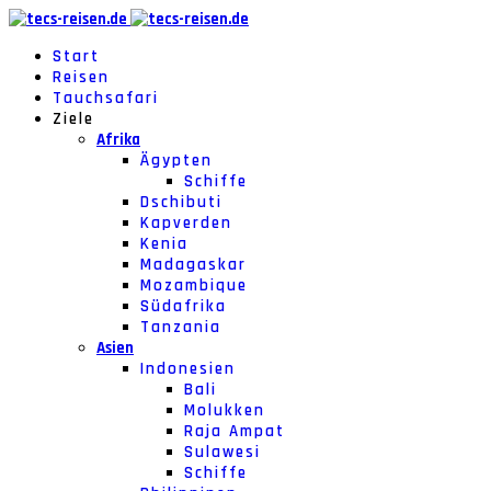
Start
Reisen
Tauchsafari
Ziele
Afrika
Ägypten
Schiffe
Dschibuti
Kapverden
Kenia
Madagaskar
Mozambique
Südafrika
Tanzania
Asien
Indonesien
Bali
Molukken
Raja Ampat
Sulawesi
Schiffe