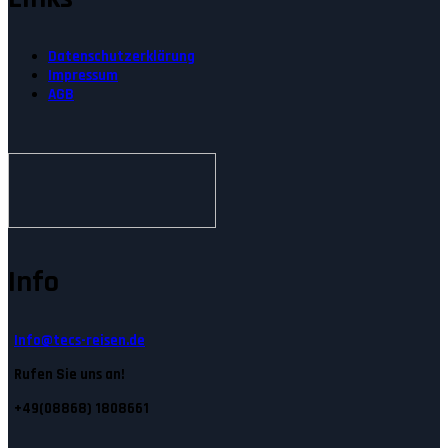
Datenschutzerklärung
Impressum
AGB
Info
Info@tecs-reisen.de
Rufen Sie uns an!
+49(08868) 1808661