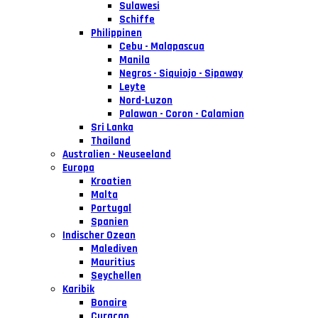
Sulawesi
Schiffe
Philippinen
Cebu - Malapascua
Manila
Negros - Siquiojo - Sipaway
Leyte
Nord-Luzon
Palawan - Coron - Calamian
Sri Lanka
Thailand
Australien - Neuseeland
Europa
Kroatien
Malta
Portugal
Spanien
Indischer Ozean
Malediven
Mauritius
Seychellen
Karibik
Bonaire
Curacao